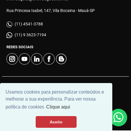
Rua Princesa Isabel, 147, Vila Bocaina - Mauá-SP
(11) 4541-3788
(11) 9 3623-7194
REDES SOCIAIS
© 2026 | Góes Imóveis | CRECI: 28.725-J | Desenvolvido por
Usamos cookies para personalizar conteúdos e
Universal Software.
melhorar a sua experiência. Para ver nossa
política de cookies
Clique aqui
Aceito