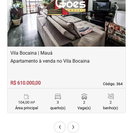
‹
›
Previous
Next
Vila Bocaina | Mauá
V
Apartamento à venda no Vila Bocaina
A
R$ 610.000,00
R
Código. 364
Código. 364
104,00 m²
3
2
2
Área principal
quarto(s)
Vaga(s)
banho(s)
‹
›