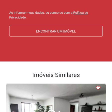
Ao informar meus dados, eu concordo com a
Política de
Privacidade
.
ENCONTRAR UM IMÓVEL
Imóveis Similares
<
<
<
<
<