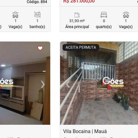
R$ 281.000,00
Código. 894
Código. 894
1
1
31,93 m²
0
1
)
Vaga(s)
banho(s)
Área principal
quarto(s)
Vaga(s)
<
<
<
<
ACEITA PERMUTA
›
‹
Next
Previous
Vila Bocaina | Mauá