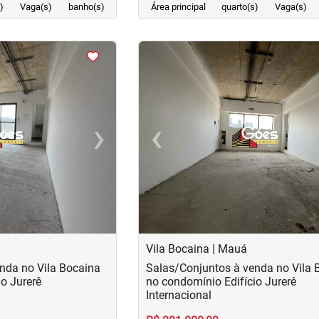
)
Vaga(s)
banho(s)
Área principal
quarto(s)
Vaga(s)
<
<
<
<
›
‹
Next
Previous
Vila Bocaina | Mauá
nda no Vila Bocaina
Salas/Conjuntos à venda no Vila 
o Jurerê
no condomínio Edifício Jurerê
Internacional