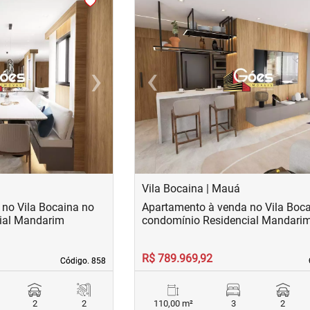
›
‹
Next
Previous
Vila Bocaina | Mauá
no Vila Bocaina no
Apartamento à venda no Vila Boc
ial Mandarim
condomínio Residencial Mandari
R$ 789.969,92
Código. 858
Código. 858
2
2
110,00 m²
3
2