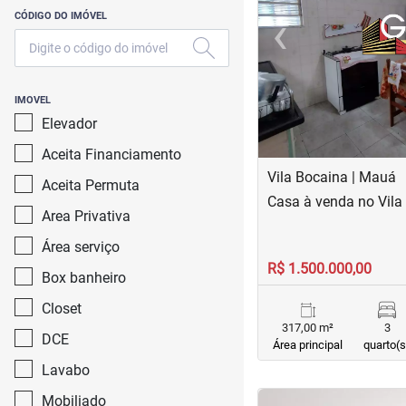
‹
CÓDIGO DO IMÓVEL
Previous
IMOVEL
Elevador
Aceita Financiamento
Vila Bocaina | Mauá
Aceita Permuta
Casa à venda no Vila
Area Privativa
Área serviço
R$ 1.500.000,00
Box banheiro
Closet
317,00 m²
3
DCE
Área principal
quarto(s
Lavabo
<
<
<
<
Mobiliado