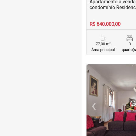
Apartamento à venda 
condomínio Residenci
R$ 640.000,00
77,00 m²
3
Área principal
quarto(s
<
<
<
<
‹
Previous