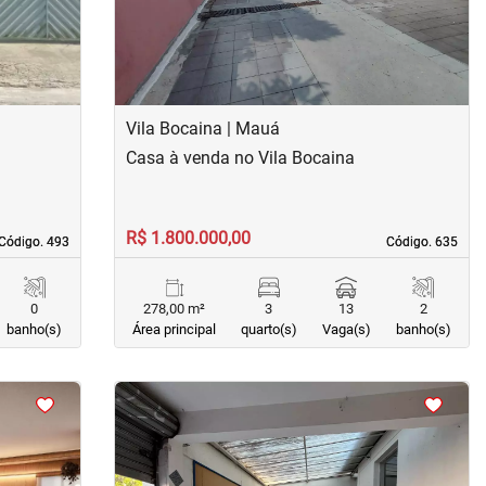
Vila Bocaina | Mauá
Casa à venda no Vila Bocaina
R$ 1.800.000,00
Código. 493
Código. 493
Código. 635
Código. 635
0
278,00 m²
3
13
2
banho(s)
Área principal
quarto(s)
Vaga(s)
banho(s)
<
<
<
<