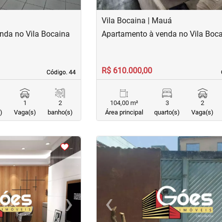
Vila Bocaina | Mauá
nda no Vila Bocaina
Apartamento à venda no Vila Boc
R$ 610.000,00
Código. 44
Código. 44
1
2
104,00 m²
3
2
)
Vaga(s)
banho(s)
Área principal
quarto(s)
Vaga(s)
<
<
<
<
›
‹
Next
Previous