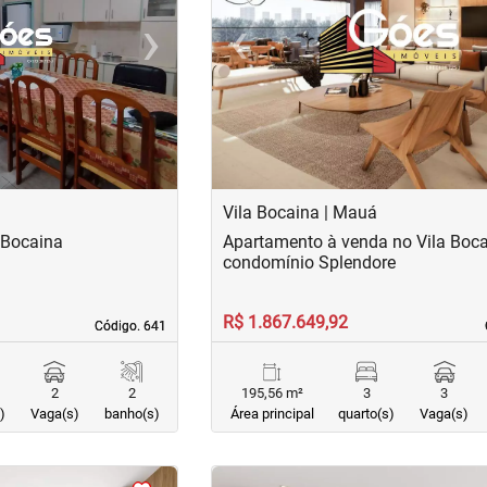
›
‹
Next
Previous
Vila Bocaina | Mauá
 Bocaina
Apartamento à venda no Vila Boc
condomínio Splendore
R$ 1.867.649,92
Código. 641
Código. 641
2
2
195,56 m²
3
3
)
Vaga(s)
banho(s)
Área principal
quarto(s)
Vaga(s)
<
<
<
<