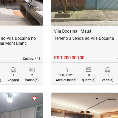
Vila Bocaina | Mauá
no Vila Bocaina no
Terreno à venda no Vila Bocaina
ial Mont Blanc
R$ 1.200.000,00
Código. 441
Código. 441
1
2
500,00 m²
0
0
)
Vaga(s)
banho(s)
Área principal
quarto(s)
Vaga(s)
<
<
<
<