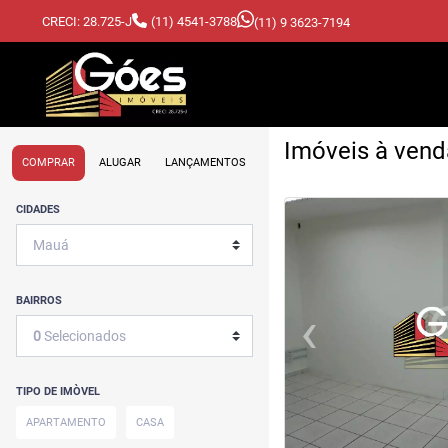
CRECI: 28.725-J
(11) 4541-3788
(11) 9 3623-7194
Imóveis à vend
COMPRAR
ALUGAR
LANÇAMENTOS
<
<
<
<
CIDADES
BAIRROS
‹
0
Selecionados
Previous
TIPO DE IMÒVEL
APARTAMENTO
CASA