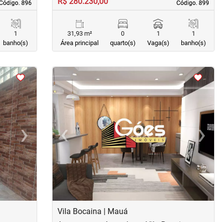
R$ 280.230,00
Código. 896
Código. 896
Código. 899
Código. 899
1
31,93 m²
0
1
1
banho(s)
Área principal
quarto(s)
Vaga(s)
banho(s)
<
<
<
<
›
‹
›
Next
Previous
Next
Vila Bocaina | Mauá