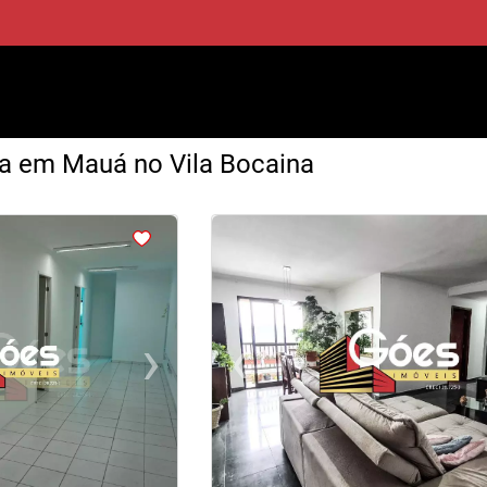
a em Mauá no Vila Bocaina
<
<
<
<
›
‹
Next
Previous