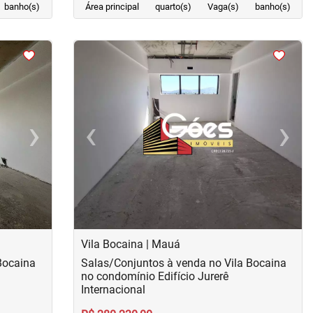
banho(s)
Área principal
quarto(s)
Vaga(s)
banho(s)
<
<
<
<
›
‹
›
Next
Previous
Next
Vila Bocaina | Mauá
Bocaina
Salas/Conjuntos à venda no Vila Bocaina
no condomínio Edifício Jurerê
Internacional