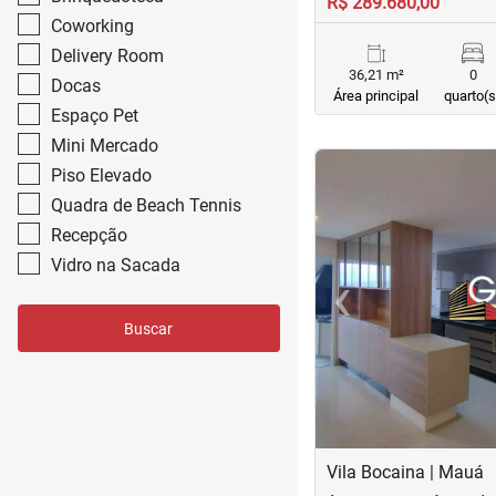
R$ 289.680,00
Coworking
Delivery Room
36,21 m²
0
Docas
Área principal
quarto(s
Espaço Pet
Mini Mercado
<
<
<
<
Piso Elevado
Quadra de Beach Tennis
Recepção
Vidro na Sacada
‹
Previous
Buscar
Vila Bocaina | Mauá