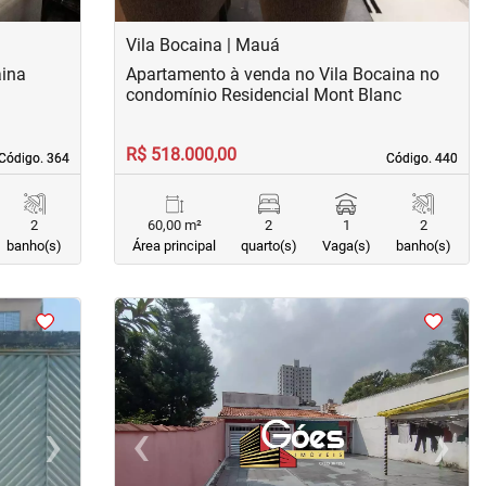
Vila Bocaina | Mauá
aina
Apartamento à venda no Vila Bocaina no
condomínio Residencial Mont Blanc
R$ 518.000,00
Código. 364
Código. 364
Código. 440
Código. 440
2
60,00 m²
2
1
2
banho(s)
Área principal
quarto(s)
Vaga(s)
banho(s)
<
<
<
<
›
‹
›
Next
Previous
Next