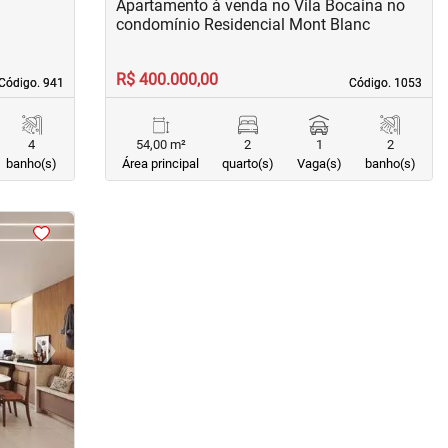
Apartamento à venda no Vila Bocaina no
condomínio Residencial Mont Blanc
R$ 400.000,00
Código. 941
Código. 941
Código. 1053
Código. 1053
4
54,00 m²
2
1
2
banho(s)
Área principal
quarto(s)
Vaga(s)
banho(s)
›
Next