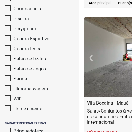
Área principal
quarto(s
Churrasqueira
Piscina
<
<
<
<
Playground
Quadra Esportiva
Quadra tênis
‹
Salão de festas
Previous
Salão de Jogos
Sauna
Hidromassagem
Wifi
Vila Bocaina | Mauá
Home cinema
Salas/Conjuntos à ve
no condomínio Edifíci
Internacional
CARACTERISTICAS EXTRAS
Brinquedoteca