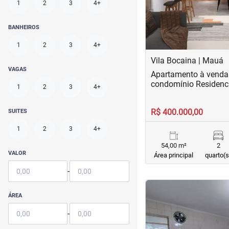
1
2
3
4+
BANHEIROS
1
2
3
4+
Vila Bocaina | Mauá
VAGAS
Apartamento à venda 
condomínio Residenc
1
2
3
4+
R$ 400.000,00
SUITES
1
2
3
4+
54,00 m²
2
VALOR
Área principal
quarto(s
-
<
<
<
<
ÁREA
-