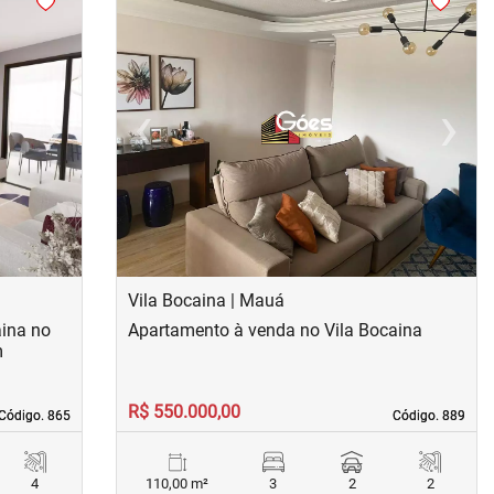
›
‹
›
Next
Previous
Next
Vila Bocaina | Mauá
aina no
Apartamento à venda no Vila Bocaina
m
R$ 550.000,00
Código. 865
Código. 865
Código. 889
Código. 889
4
110,00 m²
3
2
2