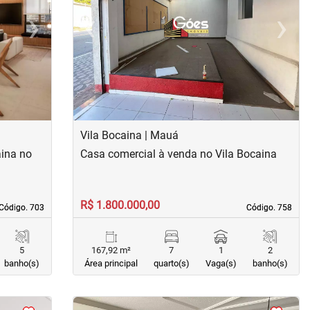
›
‹
›
Next
Previous
Next
Vila Bocaina | Mauá
aina no
Casa comercial à venda no Vila Bocaina
R$ 1.800.000,00
Código. 703
Código. 703
Código. 758
Código. 758
5
167,92 m²
7
1
2
banho(s)
Área principal
quarto(s)
Vaga(s)
banho(s)
<
<
<
<