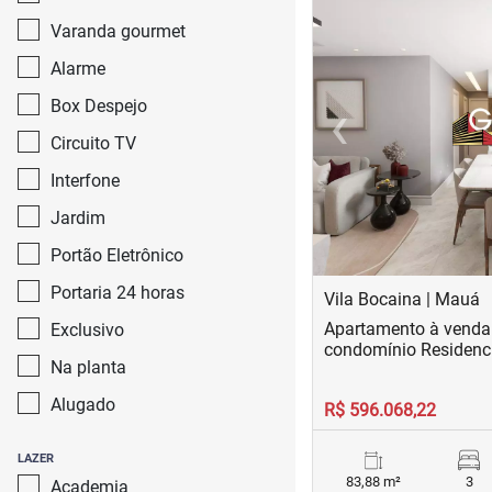
Varanda gourmet
Alarme
‹
Box Despejo
Previous
Circuito TV
Interfone
Jardim
Portão Eletrônico
Portaria 24 horas
Vila Bocaina | Mauá
Apartamento à venda 
Exclusivo
condomínio Residenc
Na planta
Alugado
R$ 596.068,22
LAZER
83,88 m²
3
Academia