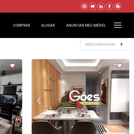
COMPRAR
ALUGAR
ANUNCIAR MEU IMÓVEL
<
<
<
<
›
‹
›
Next
Previous
Next