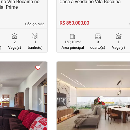
no Vila Bocaina no
Casa à venda no Vila Bocaina
al Prime
R$ 850.000,00
Código. 936
Código. 936
2
1
159,10 m²
3
1
)
Vaga(s)
banho(s)
Área principal
quarto(s)
Vaga(s)
<
<
<
<
›
‹
Next
Previous