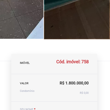
Cód. imóvel: 758
IMÓVEL
R$ 1.800.000,00
VALOR
Condomínio
R$ 0,00
SEU NOME
*