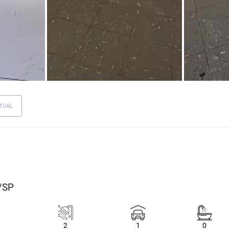
TUAL
á/SP
2
1
0