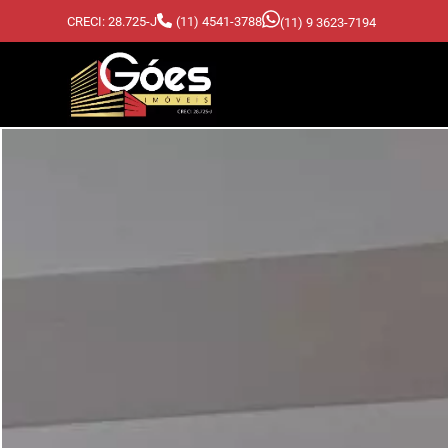
CRECI: 28.725-J
(11) 4541-3788
(11) 9 3623-7194