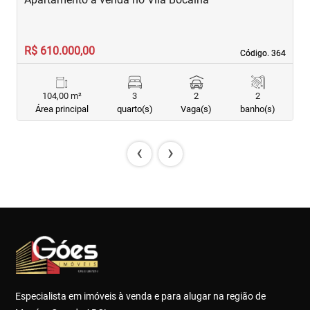
R$ 610.000,00
R
Código. 364
Código. 364
104,00 m²
3
2
2
Área principal
quarto(s)
Vaga(s)
banho(s)
‹
›
Especialista em imóveis à venda e para alugar na região de