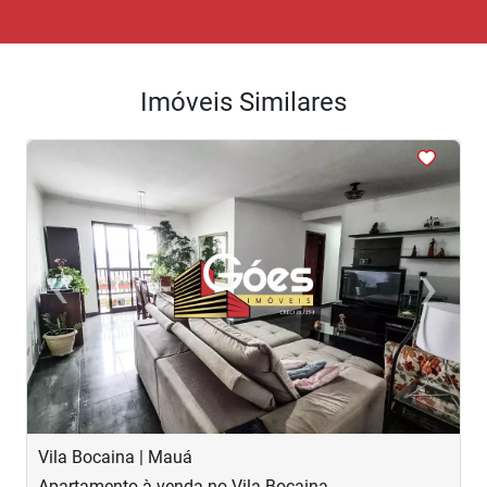
Imóveis Similares
<
<
<
<
<
‹
›
Previous
Next
Vila Bocaina | Mauá
V
Apartamento à venda no Vila Bocaina
A