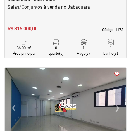
Salas/Conjuntos à venda no Jabaquara
R$ 315.000,00
Código. 1173
Código. 1173
36,00 m²
0
1
1
Área principal
quarto(s)
Vaga(s)
banho(s)
<
<
<
<
‹
›
Previous
Next