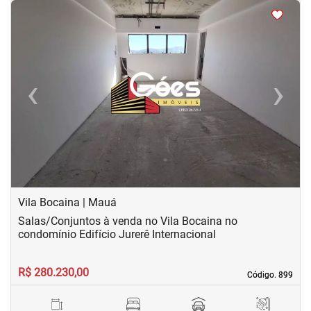
<
<
<
<
‹
›
Previous
Next
Vila Bocaina | Mauá
Salas/Conjuntos à venda no Vila Bocaina no
condomínio Edifício Jurerê Internacional
R$ 280.230,00
Código. 899
Código. 899