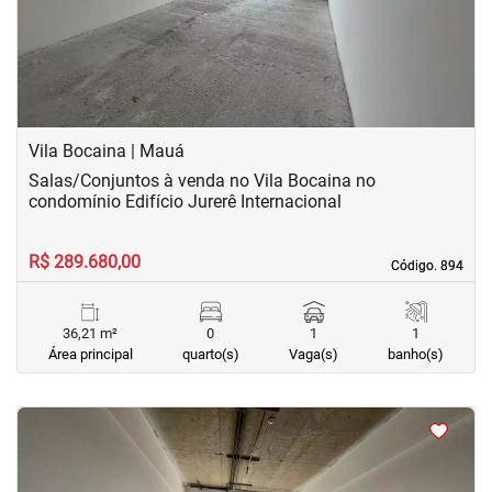
Vila Bocaina | Mauá
Salas/Conjuntos à venda no Vila Bocaina no
condomínio Edifício Jurerê Internacional
R$ 289.680,00
Código. 894
Código. 894
36,21 m²
0
1
1
Área principal
quarto(s)
Vaga(s)
banho(s)
<
<
<
<