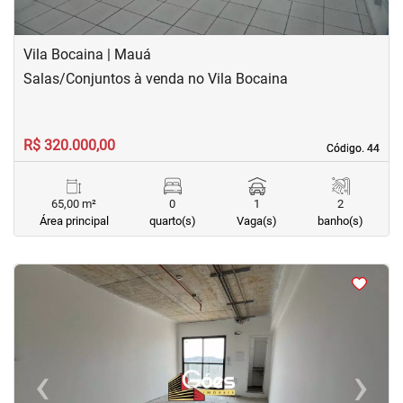
Vila Bocaina | Mauá
Salas/Conjuntos à venda no Vila Bocaina
R$ 320.000,00
Código. 44
Código. 44
65,00 m²
0
1
2
Área principal
quarto(s)
Vaga(s)
banho(s)
<
<
<
<
‹
›
Previous
Next