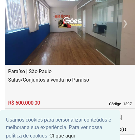
‹
›
Previous
Next
Paraíso | São Paulo
Salas/Conjuntos à venda no Paraíso
R$ 600.000,00
Código. 1397
Código. 1397
Usamos cookies para personalizar conteúdos e
76,00 m²
0
1
2
melhorar a sua experiência. Para ver nossa
Área principal
quarto(s)
Vaga(s)
banho(s)
política de cookies
Clique aqui