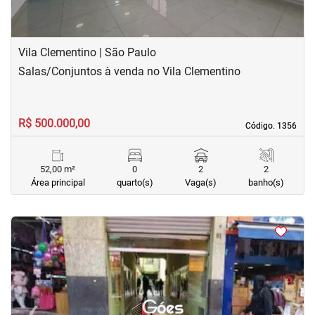
Vila Clementino | São Paulo
Salas/Conjuntos à venda no Vila Clementino
R$ 500.000,00
Código. 1356
Código. 1356
52,00 m²
0
2
2
Área principal
quarto(s)
Vaga(s)
banho(s)
<
<
<
<
‹
›