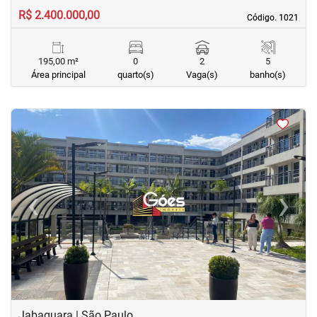
R$ 2.400.000,00
Código. 1021
Código. 1021
195,00 m²
0
2
5
Área principal
quarto(s)
Vaga(s)
banho(s)
<
<
<
<
‹
›
Previous
Next
Jabaquara | São Paulo