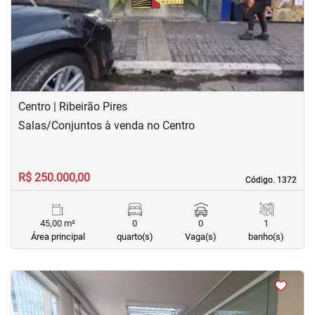
Previous
Next
Centro | Ribeirão Pires
Salas/Conjuntos à venda no Centro
R$ 250.000,00
Código. 1372
Código. 1372
45,00 m²
0
0
1
Área principal
quarto(s)
Vaga(s)
banho(s)
<
<
<
<