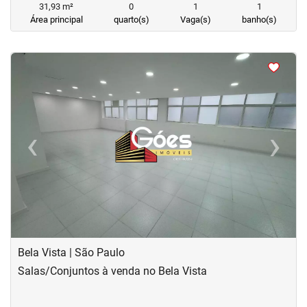
31,93 m²
0
1
1
Área principal
quarto(s)
Vaga(s)
banho(s)
<
<
<
<
‹
›
Previous
Next
Bela Vista | São Paulo
Salas/Conjuntos à venda no Bela Vista