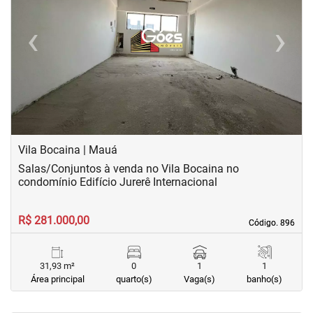
‹
›
Previous
Next
Vila Bocaina | Mauá
Salas/Conjuntos à venda no Vila Bocaina no
condomínio Edifício Jurerê Internacional
R$ 281.000,00
Código. 896
Código. 896
31,93 m²
0
1
1
Área principal
quarto(s)
Vaga(s)
banho(s)