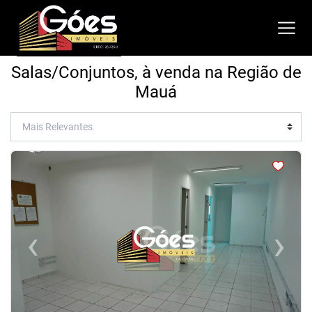
Salas/Conjuntos, à venda na Região de
Mauá
<
<
<
<
‹
›
Previous
Next