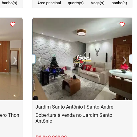
banho(s)
Área principal
quarto(s)
Vaga(s)
banho(s)
<
<
<
<
›
‹
›
Next
Previous
Next
Jardim Santo Antônio | Santo André
mero Thon
Cobertura à venda no Jardim Santo
Antônio