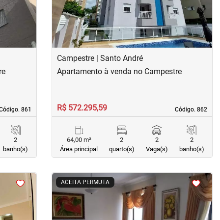
Campestre | Santo André
re
Apartamento à venda no Campestre
R$ 572.295,59
Código. 861
Código. 861
Código. 862
Código. 862
2
64,00 m²
2
2
2
banho(s)
Área principal
quarto(s)
Vaga(s)
banho(s)
<
<
<
<
ACEITA PERMUTA