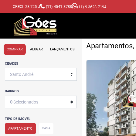
CRECI: 28.725-J
(11) 4541-3788
(11) 9 3623-7194
Apartamentos,
COMPRAR
ALUGAR
LANÇAMENTOS
<
<
<
<
CIDADES
BAIRROS
‹
0
Selecionados
Previous
TIPO DE IMÒVEL
CASA
APARTAMENTO