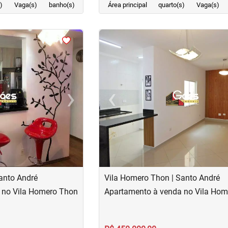
)
Vaga(s)
banho(s)
Área principal
quarto(s)
Vaga(s)
<
<
<
<
›
‹
Next
Previous
anto André
Vila Homero Thon | Santo André
 no Vila Homero Thon
Apartamento à venda no Vila Ho