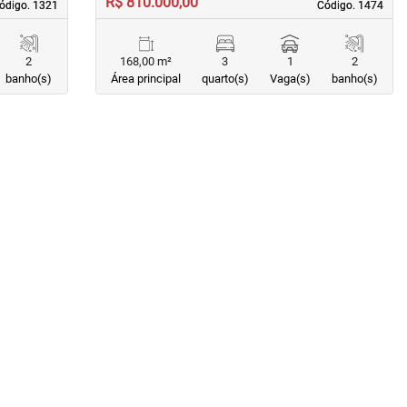
R$ 810.000,00
ódigo. 1321
ódigo. 1321
Código. 1474
Código. 1474
2
168,00 m²
3
1
2
banho(s)
Área principal
quarto(s)
Vaga(s)
banho(s)