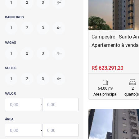
1
2
3
4+
BANHEIROS
1
2
3
4+
Campestre | Santo An
VAGAS
Apartamento à venda
1
2
3
4+
R$ 623.291,20
SUITES
1
2
3
4+
64,00 m²
2
VALOR
Área principal
quarto(s
-
<
<
<
<
ÁREA
-