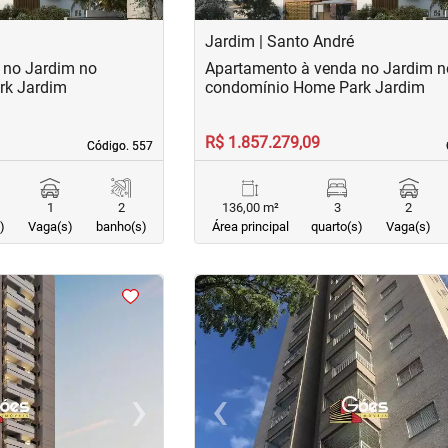
Jardim | Santo André
 no Jardim no
Apartamento à venda no Jardim n
rk Jardim
condomínio Home Park Jardim
R$ 1.857.279,09
Código. 557
Código. 557
1
2
136,00 m²
3
2
)
Vaga(s)
banho(s)
Área principal
quarto(s)
Vaga(s)
<
<
<
<
›
‹
Next
Previous