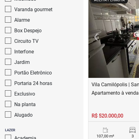
ACEITA PERMUTA
Varanda gourmet
Alarme
‹
Box Despejo
Previous
Circuito TV
Interfone
Jardim
Portão Eletrônico
Portaria 24 horas
Vila Camilópolis | Sa
Apartamento à venda 
Exclusivo
Na planta
Alugado
R$ 520.000,00
LAZER
107,00 m²
3
Academia