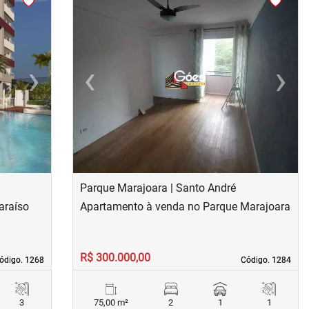
›
‹
›
Next
Previous
Next
Parque Marajoara | Santo André
araíso
Apartamento à venda no Parque Marajoara
R$ 300.000,00
ódigo. 1268
ódigo. 1268
Código. 1284
Código. 1284
3
75,00 m²
2
1
1