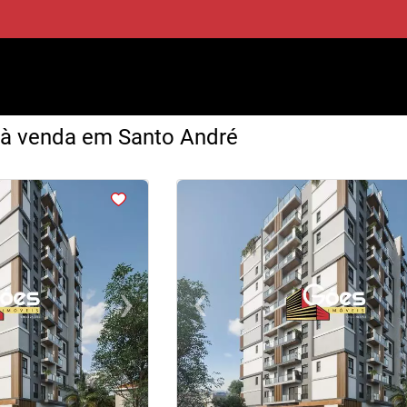
 à venda em Santo André
<
<
<
<
›
‹
Next
Previous