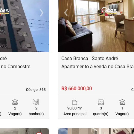
›
‹
Next
Previous
dré
Casa Branca | Santo André
 no Campestre
Apartamento à venda no Casa Br
R$ 660.000,00
Código. 863
Código. 863
C
C
2
2
90,00 m²
3
1
)
Vaga(s)
banho(s)
Área principal
quarto(s)
Vaga(s)
<
<
<
<