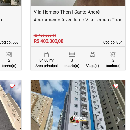
Vila Homero Thon | Santo André
o
Apartamento à venda no Vila Homero Thon
R$ 430.000,00
R$ 400.000,00
Código. 558
Código. 558
Código. 854
Código. 854
2
84,00 m²
3
1
2
banho(s)
Área principal
quarto(s)
Vaga(s)
banho(s)
<
<
<
<
›
‹
›
Next
Previous
Next