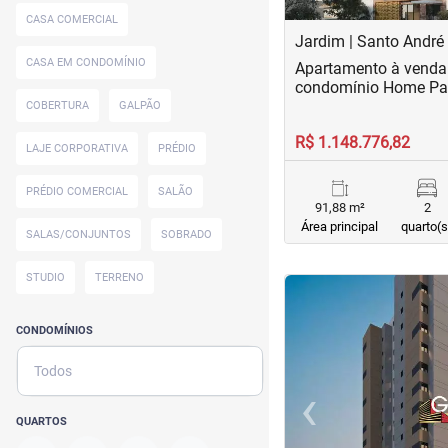
CASA COMERCIAL
Jardim | Santo André
CASA EM CONDOMÍNIO
Apartamento à venda
condomínio Home Pa
COBERTURA
GALPÃO
R$ 1.148.776,82
LAJE CORPORATIVA
PRÉDIO
PRÉDIO COMERCIAL
SALÃO
91,88 m²
2
Área principal
quarto(s
SALAS/CONJUNTOS
SOBRADO
STUDIO
TERRENO
<
<
<
<
CONDOMÍNIOS
Todos
‹
Previous
QUARTOS