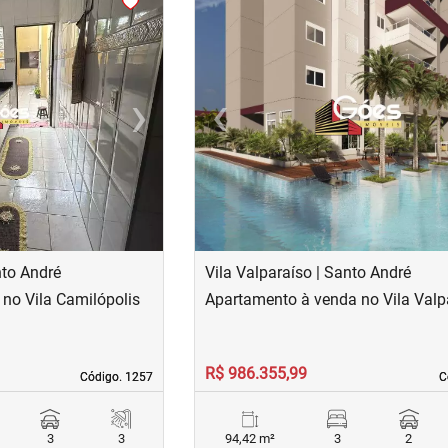
›
‹
Next
Previous
nto André
Vila Valparaíso | Santo André
no Vila Camilópolis
Apartamento à venda no Vila Valp
R$ 986.355,99
Código. 1257
Código. 1257
C
C
3
3
94,42 m²
3
2