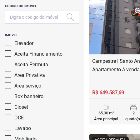
‹
CÓDIGO DO IMÓVEL
Previous
IMOVEL
Elevador
Aceita Financiamento
Campestre | Santo An
Aceita Permuta
Apartamento à venda
Area Privativa
Área serviço
R$ 649.587,69
Box banheiro
Closet
65,00 m²
2
DCE
Área principal
quarto(s
Lavabo
<
<
<
<
Mobiliado