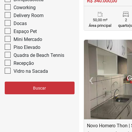
R$ 340.000,00
Coworking
Delivery Room
50,00 m²
2
Docas
Área principal
quarto(s
Espaço Pet
Mini Mercado
<
<
<
<
Piso Elevado
Quadra de Beach Tennis
Recepção
Vidro na Sacada
‹
Previous
Buscar
Novo Homero Thon | 