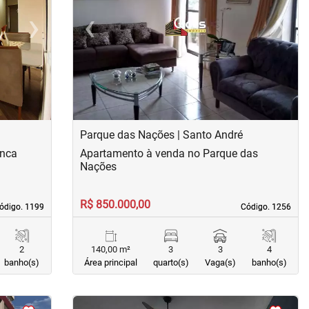
›
‹
›
Next
Previous
Next
Parque das Nações | Santo André
anca
Apartamento à venda no Parque das
Nações
R$ 850.000,00
ódigo. 1199
ódigo. 1199
Código. 1256
Código. 1256
2
140,00 m²
3
3
4
banho(s)
Área principal
quarto(s)
Vaga(s)
banho(s)
<
<
<
<