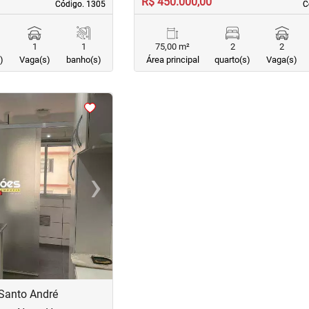
R$ 450.000,00
Código. 1305
Código. 1305
C
C
1
1
75,00 m²
2
2
)
Vaga(s)
banho(s)
Área principal
quarto(s)
Vaga(s)
›
Next
Santo André