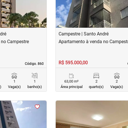
dré
Campestre | Santo André
 no Campestre
Apartamento à venda no Campest
R$ 595.000,00
Código. 860
Código. 860
1
1
63,00 m²
2
2
)
Vaga(s)
banho(s)
Área principal
quarto(s)
Vaga(s)
<
<
<
<