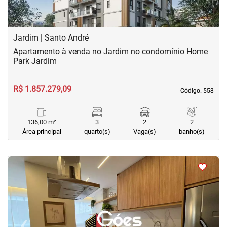
Jardim | Santo André
Apartamento à venda no Jardim no condomínio Home
Park Jardim
R$ 1.857.279,09
Código. 558
Código. 558
136,00 m²
3
2
2
Área principal
quarto(s)
Vaga(s)
banho(s)
<
<
<
<
‹
›