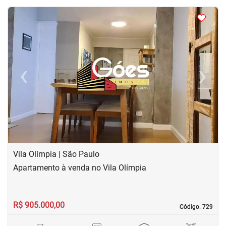
<
<
<
<
‹
›
Previous
Next
Vila Olímpia | São Paulo
Apartamento à venda no Vila Olímpia
R$ 905.000,00
Código. 729
Código. 729