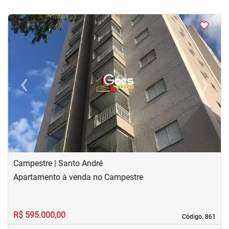
<
<
<
<
‹
›
Previous
Next
Campestre | Santo André
Apartamento à venda no Campestre
R$ 595.000,00
Código. 861
Código. 861