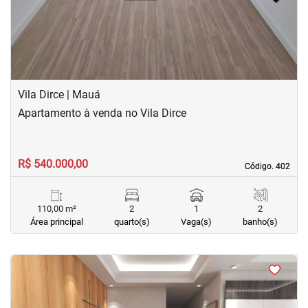
Vila Dirce | Mauá
Apartamento à venda no Vila Dirce
R$ 540.000,00
Código. 402
Código. 402
110,00 m²
2
1
2
Área principal
quarto(s)
Vaga(s)
banho(s)
<
<
<
<