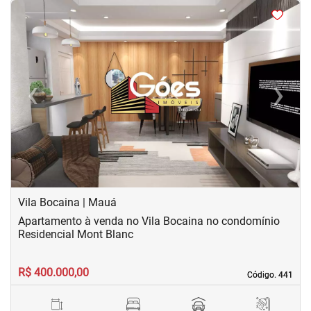
<
<
<
<
‹
›
Previous
Next
Vila Bocaina | Mauá
Apartamento à venda no Vila Bocaina no condomínio
Residencial Mont Blanc
R$ 400.000,00
Código. 441
Código. 441