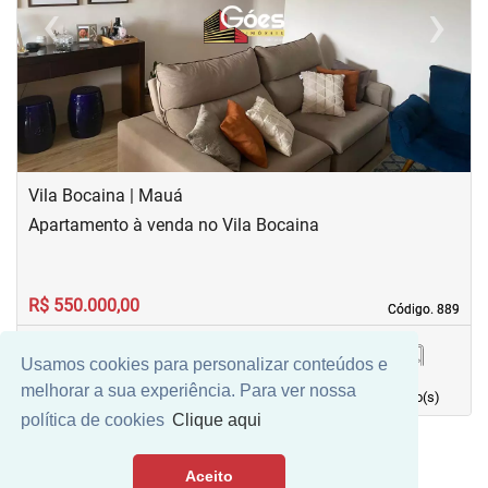
‹
›
Previous
Next
Vila Bocaina | Mauá
Apartamento à venda no Vila Bocaina
R$ 550.000,00
Código. 889
Código. 889
Usamos cookies para personalizar conteúdos e
110,00 m²
3
2
2
melhorar a sua experiência. Para ver nossa
Área principal
quarto(s)
Vaga(s)
banho(s)
política de cookies
Clique aqui
Aceito
Mais Filtros