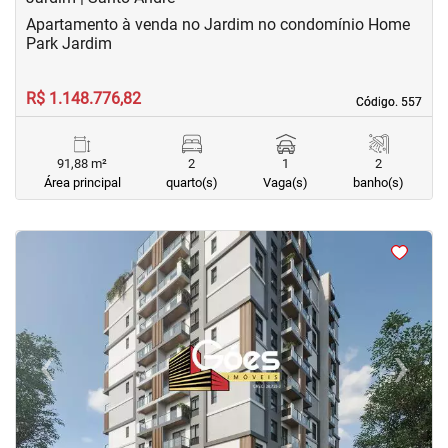
Apartamento à venda no Jardim no condomínio Home
Park Jardim
R$ 1.148.776,82
Código. 557
Código. 557
91,88 m²
2
1
2
Área principal
quarto(s)
Vaga(s)
banho(s)
<
<
<
<
‹
›
Previous
Next