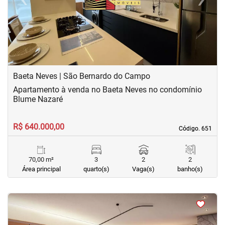
Previous
Next
Baeta Neves | São Bernardo do Campo
Apartamento à venda no Baeta Neves no condomínio
Blume Nazaré
R$ 640.000,00
Código. 651
Código. 651
70,00 m²
3
2
2
Área principal
quarto(s)
Vaga(s)
banho(s)
<
<
<
<