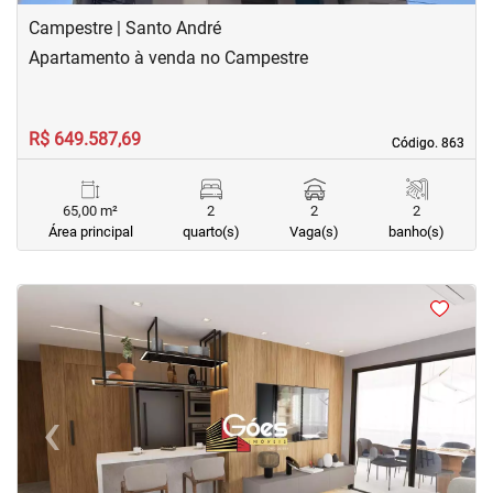
Campestre | Santo André
Apartamento à venda no Campestre
R$ 649.587,69
Código. 863
Código. 863
65,00 m²
2
2
2
Área principal
quarto(s)
Vaga(s)
banho(s)
<
<
<
<
‹
›
Previous
Next