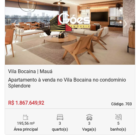
‹
›
Previous
Next
Vila Bocaina | Mauá
Apartamento à venda no Vila Bocaina no condomínio
Splendore
R$ 1.867.649,92
Código. 703
Código. 703
195,56 m²
3
3
5
Área principal
quarto(s)
Vaga(s)
banho(s)