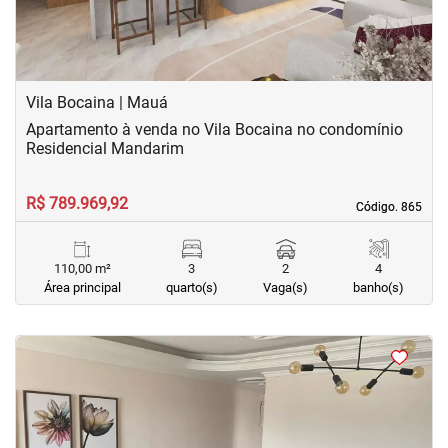
Vila Bocaina | Mauá
Apartamento à venda no Vila Bocaina no condomínio
Residencial Mandarim
R$ 789.969,92
Código. 865
Código. 865
110,00 m²
3
2
4
Área principal
quarto(s)
Vaga(s)
banho(s)
<
<
<
<