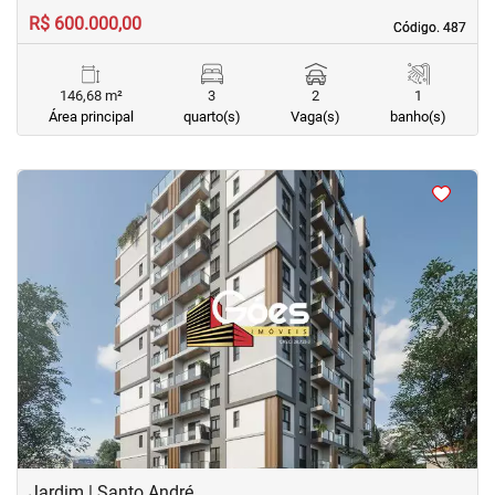
R$ 600.000,00
Código. 487
Código. 487
146,68 m²
3
2
1
Área principal
quarto(s)
Vaga(s)
banho(s)
<
<
<
<
‹
›
Previous
Next
Jardim | Santo André