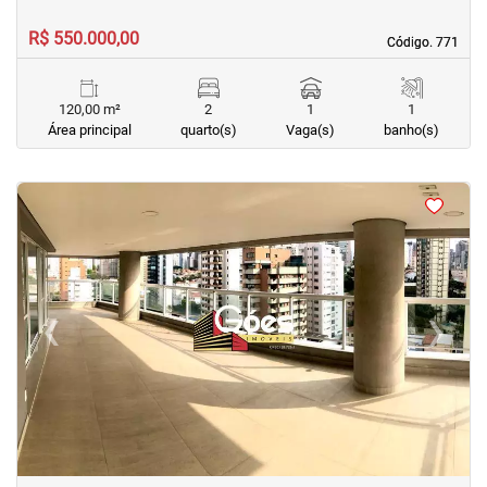
R$ 550.000,00
Código. 771
Código. 771
120,00 m²
2
1
1
Área principal
quarto(s)
Vaga(s)
banho(s)
<
<
<
<
‹
›
Previous
Next