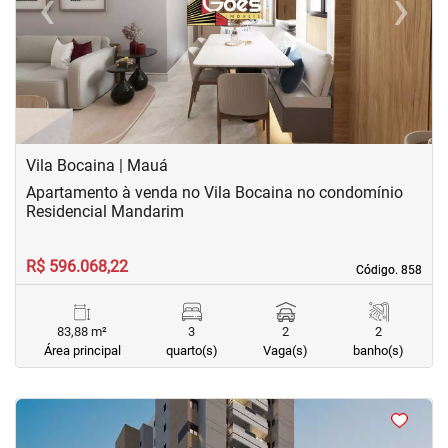
‹
›
Previous
Next
Vila Bocaina | Mauá
Apartamento à venda no Vila Bocaina no condomínio
Residencial Mandarim
R$ 596.068,22
Código. 858
Código. 858
83,88 m²
3
2
2
Área principal
quarto(s)
Vaga(s)
banho(s)
<
<
<
<