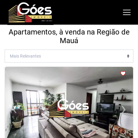
Apartamentos, à venda na Região de
Mauá
<
<
<
<
‹
›
Previous
Next