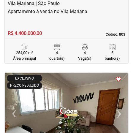
Vila Mariana | São Paulo
Apartamento à venda no Vila Mariana
R$ 4.400.000,00
Código. 803
Código. 803
254,00 m²
4
4
6
Área principal
quarto(s)
Vaga(s)
banho(s)
<
<
<
<
EXCLUSIVO
PREÇO REDUZIDO
‹
›
Previous
Next