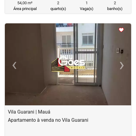
54,00 m²
2
1
2
Área principal
quarto(s)
Vaga(s)
banho(s)
<
<
<
<
‹
›
Previous
Next
Vila Guarani | Mauá
Apartamento à venda no Vila Guarani