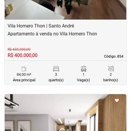
Vila Homero Thon | Santo André
Apartamento à venda no Vila Homero Thon
R$ 430.000,00
R$ 400.000,00
Código. 854
Código. 854
84,00 m²
3
1
2
Área principal
quarto(s)
Vaga(s)
banho(s)
<
<
<
<