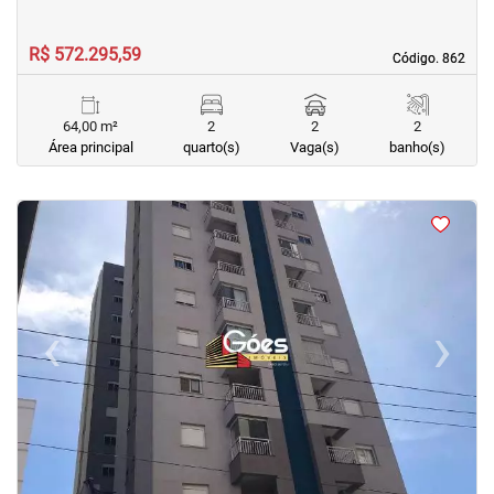
R$ 572.295,59
Código. 862
Código. 862
64,00 m²
2
2
2
Área principal
quarto(s)
Vaga(s)
banho(s)
<
<
<
<
‹
›
Previous
Next