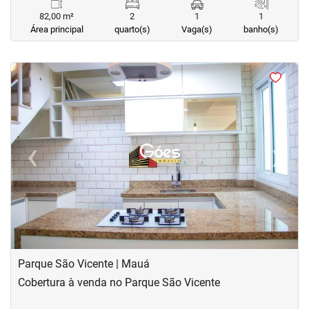
82,00 m²
2
1
1
Área principal
quarto(s)
Vaga(s)
banho(s)
<
<
<
<
‹
›
Previous
Next
Parque São Vicente | Mauá
Cobertura à venda no Parque São Vicente