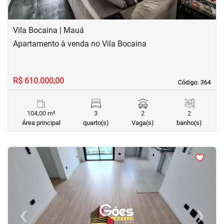
Vila Bocaina | Mauá
Apartamento à venda no Vila Bocaina
R$ 610.000,00
Código. 364
Código. 364
104,00 m²
3
2
2
Área principal
quarto(s)
Vaga(s)
banho(s)
<
<
<
<
‹
›
Previous
Next