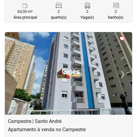
63,00 m²
2
2
2
Área principal
quarto(s)
Vaga(s)
banho(s)
<
<
<
<
‹
›
Previous
Next
Campestre | Santo André
Apartamento à venda no Campestre