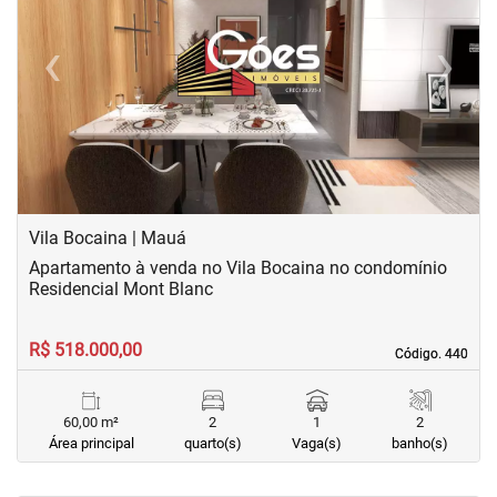
‹
›
Previous
Next
Vila Bocaina | Mauá
Apartamento à venda no Vila Bocaina no condomínio
Residencial Mont Blanc
R$ 518.000,00
Código. 440
Código. 440
60,00 m²
2
1
2
Área principal
quarto(s)
Vaga(s)
banho(s)