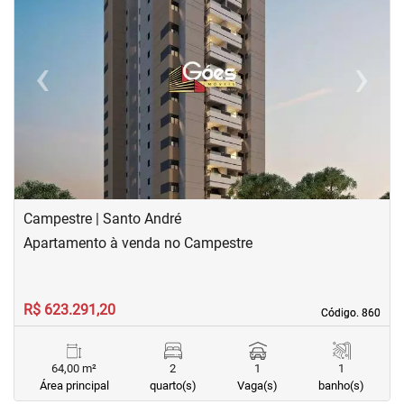
‹
›
Previous
Next
Campestre | Santo André
Apartamento à venda no Campestre
R$ 623.291,20
Código. 860
Código. 860
64,00 m²
2
1
1
Área principal
quarto(s)
Vaga(s)
banho(s)