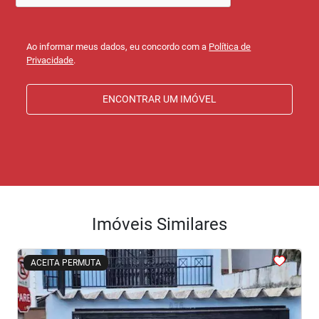
Ao informar meus dados, eu concordo com a
Política de
Privacidade
.
ENCONTRAR UM IMÓVEL
Imóveis Similares
<
<
<
<
<
ACEITA PERMUTA