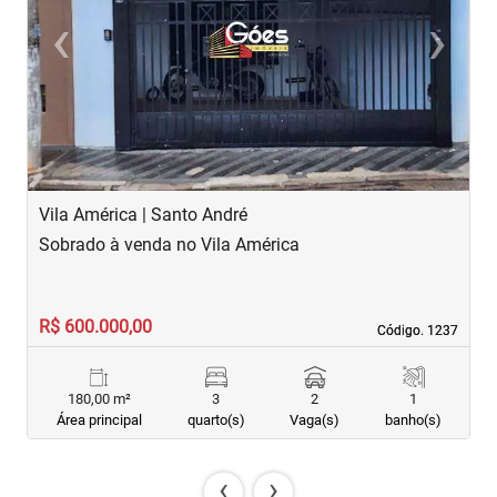
‹
›
Previous
Next
Vila América | Santo André
J
Sobrado à venda no Vila América
S
R$ 600.000,00
R
Código. 1237
Código. 1237
180,00 m²
3
2
1
Área principal
quarto(s)
Vaga(s)
banho(s)
‹
›