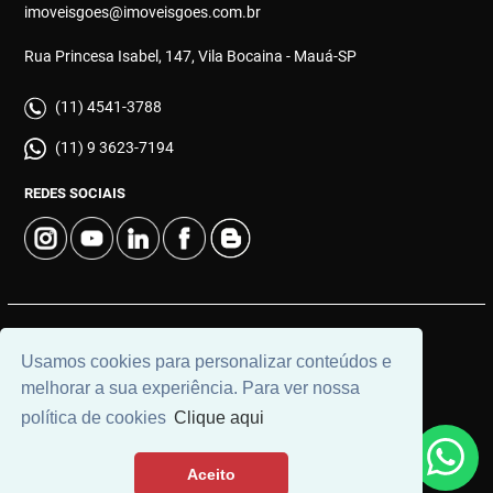
imoveisgoes@imoveisgoes.com.br
Rua Princesa Isabel, 147, Vila Bocaina - Mauá-SP
(11) 4541-3788
(11) 9 3623-7194
REDES SOCIAIS
© 2026 | Góes Imóveis | CRECI: 28.725-J | Desenvolvido por
Usamos cookies para personalizar conteúdos e
Universal Software.
melhorar a sua experiência. Para ver nossa
política de cookies
Clique aqui
Aceito