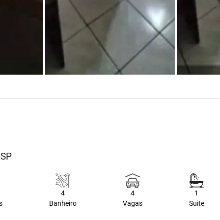
/SP
4
4
1
s
Banheiro
Vagas
Suite