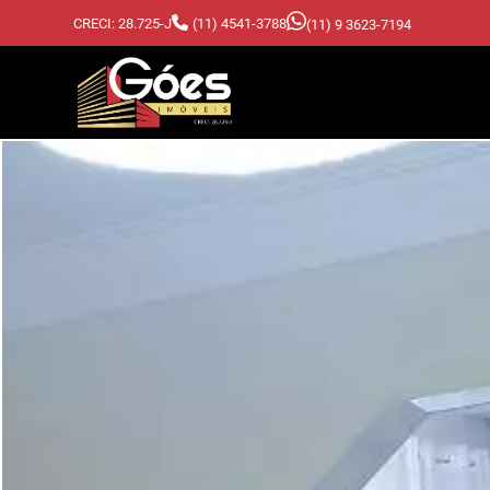
CRECI: 28.725-J
(11) 4541-3788
(11) 9 3623-7194