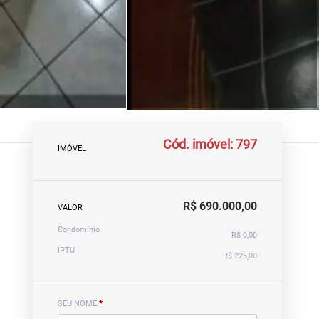
Cód. imóvel: 797
IMÓVEL
R$ 690.000,00
VALOR
Condomínio
R$ 0,00
IPTU
R$ 225,00
SEU NOME
*