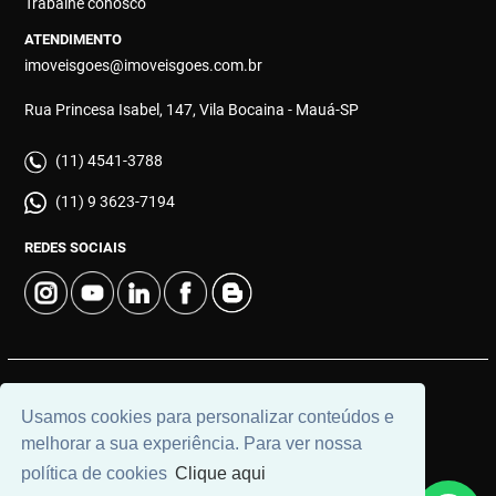
Trabalhe conosco
ATENDIMENTO
imoveisgoes@imoveisgoes.com.br
Rua Princesa Isabel, 147, Vila Bocaina - Mauá-SP
(11) 4541-3788
(11) 9 3623-7194
REDES SOCIAIS
© 2026 | Góes Imóveis | CRECI: 28.725-J | Desenvolvido por
Usamos cookies para personalizar conteúdos e
Universal Software.
melhorar a sua experiência. Para ver nossa
política de cookies
Clique aqui