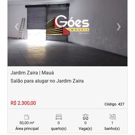
‹
›
Previous
Next
Jardim Zaira | Mauá
J
Salão para alugar no Jardim Zaira
S
R$ 2.300,00
R
Código. 427
Código. 427
50,00 m²
0
0
1
Área principal
quarto(s)
Vaga(s)
banho(s)