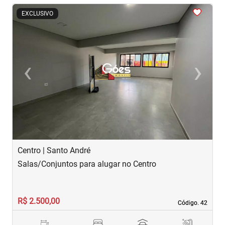
<
<
<
<
<
EXCLUSIVO
‹
›
Previous
Next
Centro | Santo André
C
Salas/Conjuntos para alugar no Centro
S
R$ 2.500,00
R
Código. 42
Código. 42