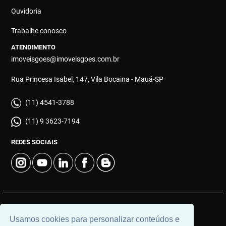
Ouvidoria
Trabalhe conosco
ATENDIMENTO
imoveisgoes@imoveisgoes.com.br
Rua Princesa Isabel, 147, Vila Bocaina - Mauá-SP
(11) 4541-3788
(11) 9 3623-7194
REDES SOCIAIS
© 2026 | Góes Imóveis | CRECI: 28.725-J | Desenvolvido por
Usamos cookies para personalizar conteúdos e
Universal Software.