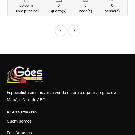
60,00 m²
0
0
0
Área principal
quarto(s)
Vaga(s)
banho(s)
‹
›
Especialista em imóveis à venda e para alugar na região de
Mauá, e Grande ABC!
A GÓES IMÓVEIS
Quem Somos
Fale Conosco