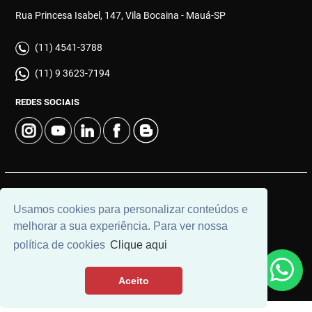
Rua Princesa Isabel, 147, Vila Bocaina - Mauá-SP
(11) 4541-3788
(11) 9 3623-7194
REDES SOCIAIS
© 2026 | Góes Imóveis | CRECI: 28.725-J | Desenvolvido por
Usamos cookies para personalizar conteúdos e
Universal Software.
melhorar a sua experiência. Para ver nossa
política de cookies
Clique aqui
Aceito