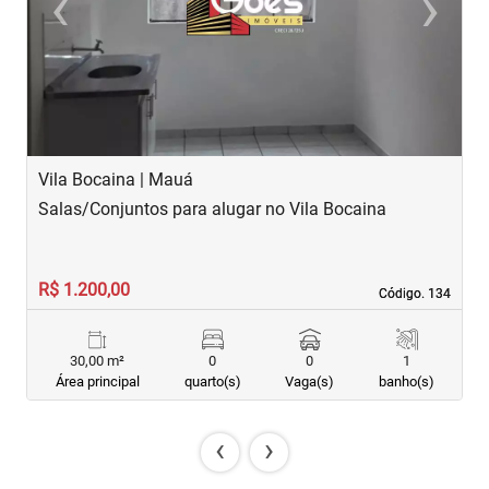
‹
›
Previous
Next
Vila Bocaina | Mauá
M
Salas/Conjuntos para alugar no Vila Bocaina
S
R$ 1.200,00
R
Código. 134
Código. 134
30,00 m²
0
0
1
Área principal
quarto(s)
Vaga(s)
banho(s)
‹
›