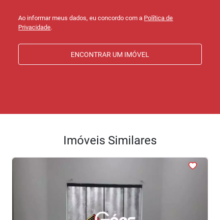
Ao informar meus dados, eu concordo com a
Política de
Privacidade
.
ENCONTRAR UM IMÓVEL
Imóveis Similares
<
<
<
<