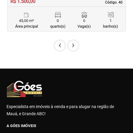
R$ 1.500,00
R
Código. 40
Código. 40
45,00 m²
0
0
1
Área principal
quarto(s)
Vaga(s)
banho(s)
‹
›
Especialista em imóveis à venda e para alugar na região de
Mauá, e Grande ABC!
A GÓES IMÓVEIS