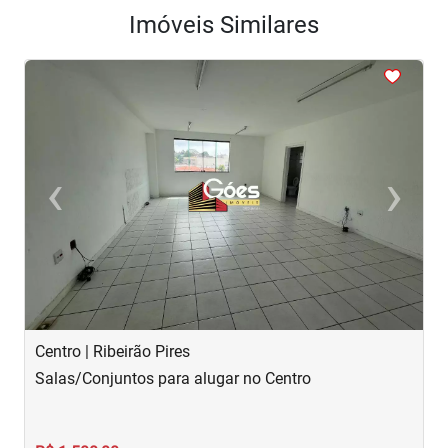
Imóveis Similares
<
<
<
<
<
‹
›
Previous
Next
Centro | Ribeirão Pires
C
Salas/Conjuntos para alugar no Centro
S