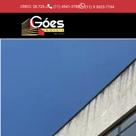
CRECI: 28.725-J
(11) 4541-3788
(11) 9 3623-7194