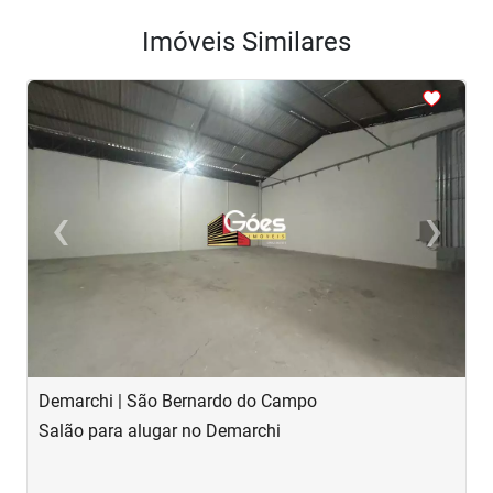
Imóveis Similares
<
<
<
‹
›
Previous
Next
Demarchi | São Bernardo do Campo
D
Salão para alugar no Demarchi
S