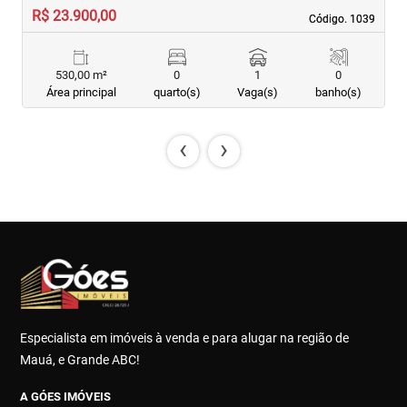
R$ 23.900,00
R
Código. 1039
Código. 1039
530,00 m²
0
1
0
Área principal
quarto(s)
Vaga(s)
banho(s)
‹
›
Especialista em imóveis à venda e para alugar na região de
Mauá, e Grande ABC!
A GÓES IMÓVEIS