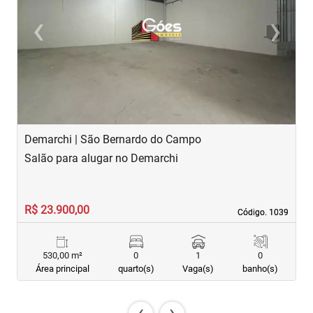
‹
›
Previous
Next
Demarchi | São Bernardo do Campo
D
Salão para alugar no Demarchi
S
R$ 23.900,00
R
Código. 1039
Código. 1039
530,00 m²
0
1
0
Área principal
quarto(s)
Vaga(s)
banho(s)
‹
›