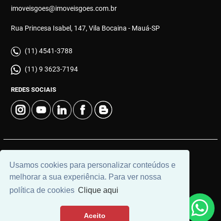
imoveisgoes@imoveisgoes.com.br
Rua Princesa Isabel, 147, Vila Bocaina - Mauá-SP
(11) 4541-3788
(11) 9 3623-7194
REDES SOCIAIS
© 2026 | Góes Imóveis | CRECI: 28.725-J | Desenvolvido por
Usamos cookies para personalizar conteúdos e
Universal Software.
melhorar a sua experiência. Para ver nossa
política de cookies
Clique aqui
Aceito