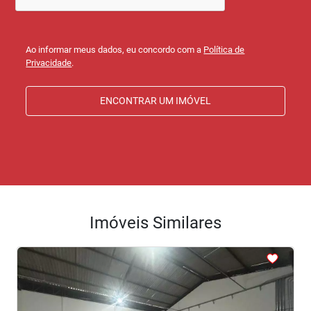
Ao informar meus dados, eu concordo com a
Política de
Privacidade
.
ENCONTRAR UM IMÓVEL
Imóveis Similares
<
<
<