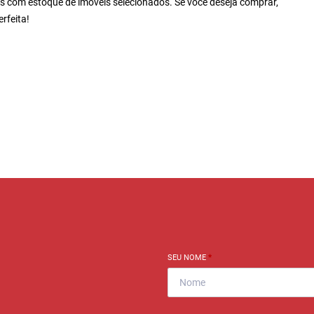
s com estoque de imóveis selecionados. Se você deseja comprar,
rfeita!
SEU NOME
*