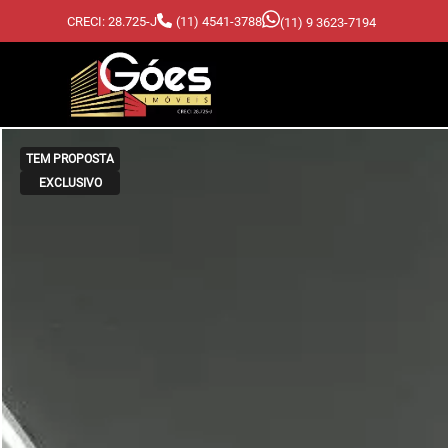
CRECI: 28.725-J
(11) 4541-3788
(11) 9 3623-7194
TEM PROPOSTA
EXCLUSIVO