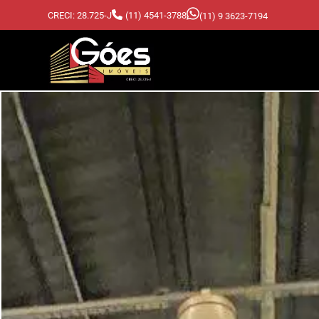
CRECI: 28.725-J
(11) 4541-3788
(11) 9 3623-7194