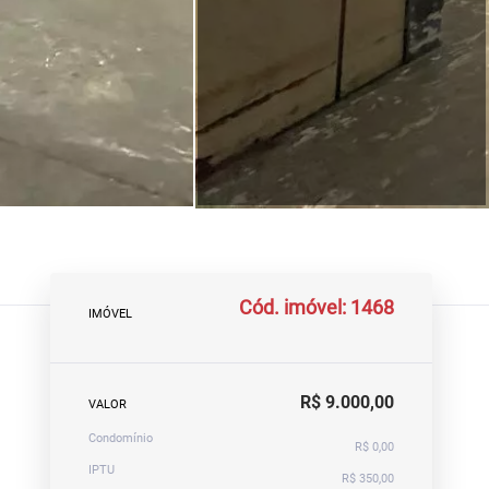
Cód. imóvel: 1468
IMÓVEL
R$ 9.000,00
VALOR
Condomínio
R$ 0,00
IPTU
R$ 350,00