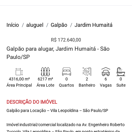
Início
aluguel
Galpão
Jardim Humaitá
R$ 172.640,00
Galpão para alugar, Jardim Humaitá - São
Paulo/SP
4316,00 m²
6217 m²
0
2
6
0
Área Principal
Área Lote
Quartos
Banheiro
Vagas
Suite
DESCRIÇÃO DO IMÓVEL
Galpão para Locação – Vila Leopoldina – São Paulo/SP
Imóvel industrial/comercial localizado na Av. Engenheiro Roberto
Zuccolo, Vila Leopoldina – São Paulo, em ponto estratégico da