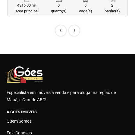
4316,00 m²
0
6
2
Área principal
quarto(s)
Vaga(s)
banho(s)
‹
›
Especialista em imóveis à venda e para alugar na região de
Mauá, e Grande ABC!
A GÓES IMÓVEIS
Quem Somos
Fale Conosco