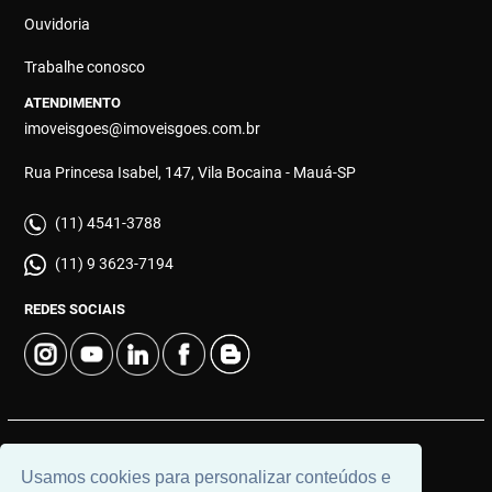
Ouvidoria
Trabalhe conosco
ATENDIMENTO
imoveisgoes@imoveisgoes.com.br
Rua Princesa Isabel, 147, Vila Bocaina - Mauá-SP
(11) 4541-3788
(11) 9 3623-7194
REDES SOCIAIS
© 2026 | Góes Imóveis | CRECI: 28.725-J | Desenvolvido por
Usamos cookies para personalizar conteúdos e
Universal Software.