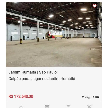
<
<
<
<
<
‹
›
Previous
Next
Jardim Humaitá | São Paulo
V
Galpão para alugar no Jardim Humaitá
G
R$ 172.640,00
R
Código. 1189
Código. 1189