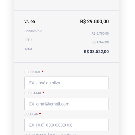
R$ 29.800,00
VALOR
Condomínio
R$ 6.780,00
IPTU
R$ 1.942,00
Total
R$ 38.522,00
SEU NOME
*
SEU E-MAIL
*
CELULAR
*