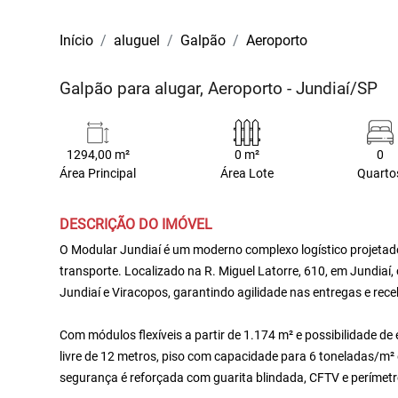
Início
aluguel
Galpão
Aeroporto
Galpão para alugar, Aeroporto - Jundiaí/SP
1294,00 m²
0 m²
0
Área Principal
Área Lote
Quarto
DESCRIÇÃO DO IMÓVEL
O Modular Jundiaí é um moderno complexo logístico projetad
transporte. Localizado na R. Miguel Latorre, 610, em Jundiaí, 
Jundiaí e Viracopos, garantindo agilidade nas entregas e rec
Com módulos flexíveis a partir de 1.174 m² e possibilidade d
livre de 12 metros, piso com capacidade para 6 toneladas/m²
segurança é reforçada com guarita blindada, CFTV e perímet