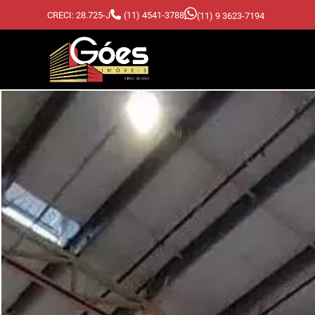
CRECI: 28.725-J
(11) 4541-3788
(11) 9 3623-7194