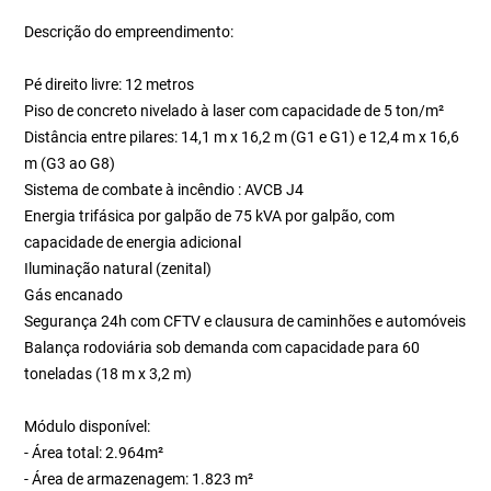
Descrição do empreendimento:
Pé direito livre: 12 metros
Piso de concreto nivelado à laser com capacidade de 5 ton/m²
Distância entre pilares: 14,1 m x 16,2 m (G1 e G1) e 12,4 m x 16,6
m (G3 ao G8)
Sistema de combate à incêndio : AVCB J4
Energia trifásica por galpão de 75 kVA por galpão, com
capacidade de energia adicional
Iluminação natural (zenital)
Gás encanado
Segurança 24h com CFTV e clausura de caminhões e automóveis
Balança rodoviária sob demanda com capacidade para 60
toneladas (18 m x 3,2 m)
Módulo disponível:
- Área total: 2.964m²
- Área de armazenagem: 1.823 m²