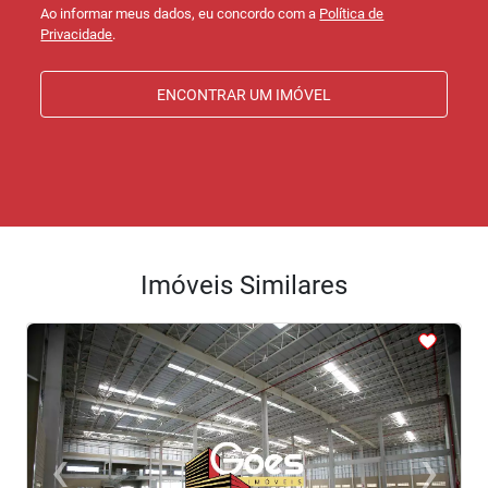
Ao informar meus dados, eu concordo com a
Política de
Privacidade
.
ENCONTRAR UM IMÓVEL
Imóveis Similares
<
<
<
<
<
‹
›
Previous
Next