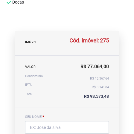
Docas
Cód. imóvel: 275
IMÓVEL
R$ 77.064,00
VALOR
Condomínio
R$ 13.367,64
IPTU
R$ 3.141,84
Total
R$ 93.573,48
SEU NOME
*