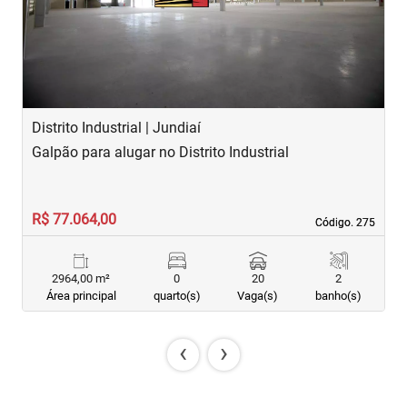
Distrito Industrial | Jundiaí
A
Galpão para alugar no Distrito Industrial
G
R$ 77.064,00
R
Código. 275
Código. 275
2964,00 m²
0
20
2
Área principal
quarto(s)
Vaga(s)
banho(s)
‹
›