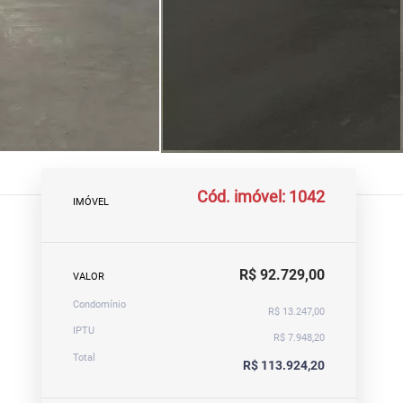
Cód. imóvel: 1042
IMÓVEL
R$ 92.729,00
VALOR
Condomínio
R$ 13.247,00
IPTU
R$ 7.948,20
Total
R$ 113.924,20