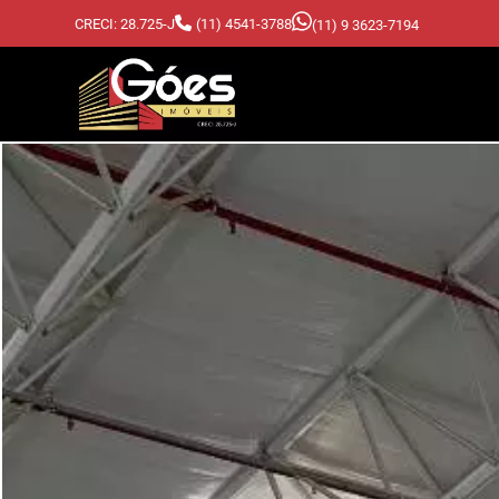
CRECI: 28.725-J
(11) 4541-3788
(11) 9 3623-7194