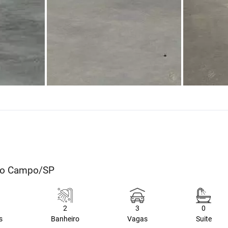
o do Campo/SP
2
3
0
s
Banheiro
Vagas
Suite