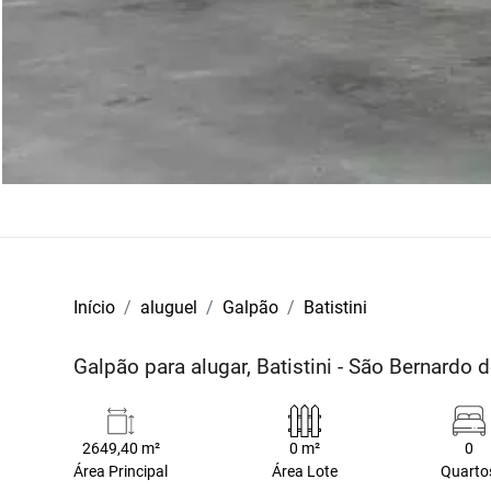
Início
aluguel
Galpão
Batistini
Galpão para alugar, Batistini - São Bernard
2649,40 m²
0 m²
0
Área Principal
Área Lote
Quarto