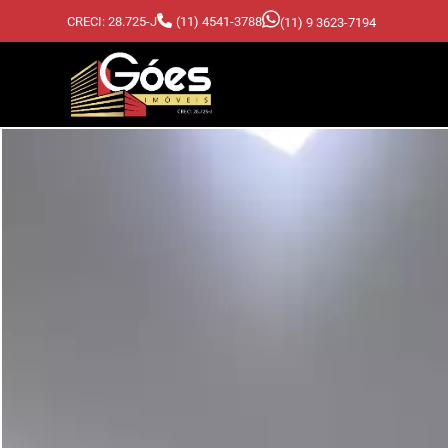
CRECI: 28.725-J
(11) 4541-3788
(11) 9 3623-7194