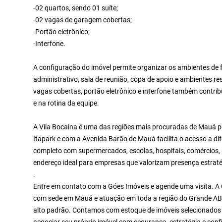
-02 quartos, sendo 01 suíte;
-02 vagas de garagem cobertas;
-Portão eletrônico;
-Interfone.
A configuração do imóvel permite organizar os ambientes de f
administrativo, sala de reunião, copa de apoio e ambientes 
vagas cobertas, portão eletrônico e interfone também contri
e na rotina da equipe.
A Vila Bocaina é uma das regiões mais procuradas de Mauá p
Itapark e com a Avenida Barão de Mauá facilita o acesso a dif
completo com supermercados, escolas, hospitais, comércios,
endereço ideal para empresas que valorizam presença estratégi
.
Entre em contato com a Góes Imóveis e agende uma visita. A
com sede em Mauá e atuação em toda a região do Grande ABC
alto padrão. Contamos com estoque de imóveis selecionados 
negociar seu próprio imóvel com segurança, estratégia e conf