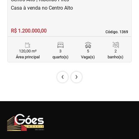
Casa à venda no Centro Alto
C
R$ 1.200.000,00
R
Código. 1369
Código. 1369
120,00 m²
3
5
2
Área principal
quarto(s)
Vaga(s)
banho(s)
‹
›