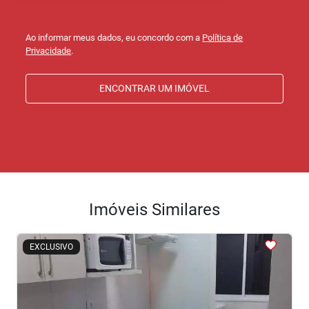
Ao informar meus dados, eu concordo com a
Política de
Privacidade
.
ENCONTRAR UM IMÓVEL
Imóveis Similares
<
<
<
<
<
EXCLUSIVO