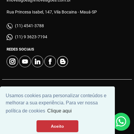
Rua Princesa Isabel, 147, Vila Bocaina - Mauá-SP
(11) 4541-3788
(11) 9 3623-7194
REDES SOCIAIS
© 2026 | Góes Imóveis | CRECI: 28.725-J | Desenvolvido por
Usamos cookies para personalizar conteúdos e
Universal Software.
melhorar a sua experiência. Para ver nossa
política de cookies
Clique aqui
Aceito