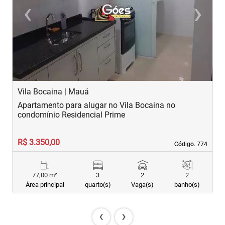
‹
›
Previous
Next
Vila Bocaina | Mauá
M
Apartamento para alugar no Vila Bocaina no
A
condomínio Residencial Prime
R$ 3.350,00
R
Código. 774
Código. 774
77,00 m²
3
2
2
Área principal
quarto(s)
Vaga(s)
banho(s)
‹
›