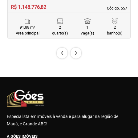
R$ 1.148.776,82
R
Código. 557
Código. 557
91,88 m²
2
1
2
Área principal
quarto(s)
Vaga(s)
banho(s)
‹
›
Especialista em imóveis à venda e para alugar na região de
Mauá, e Grande ABC!
A GÓES IMÓVEIS