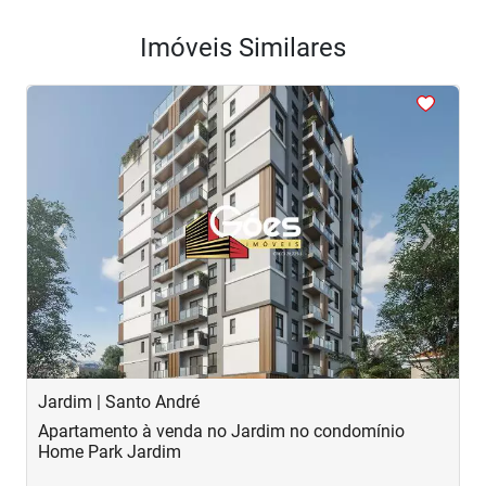
Imóveis Similares
<
<
<
<
<
‹
›
Previous
Next
Jardim | Santo André
J
Apartamento à venda no Jardim no condomínio
A
Home Park Jardim
H