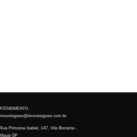
ATENDIMENTO
imoveisgoes@imoveisgoes.com.br
Rua Princesa Isabel, 147, Vila Bocaina -
Mauá-SP