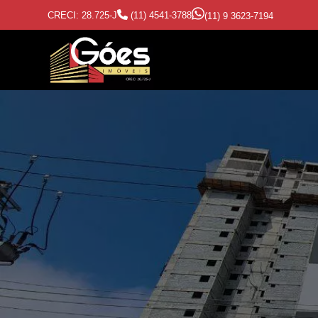
CRECI: 28.725-J
(11) 4541-3788
(11) 9 3623-7194