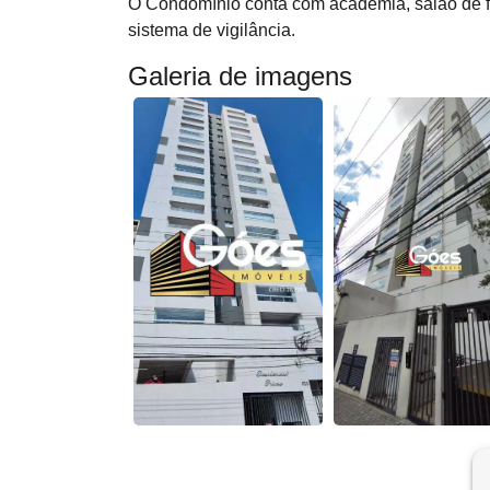
O Condomínio conta com academia, salão de fe
sistema de vigilância.
Galeria de imagens
ar