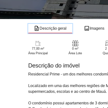
description
image
Descrição geral
Imagens
77,00 m²
0 m²
2 
Área Principal
Área Lote
Qua
Descrição do imóvel
Residencial Prime - um dos melhores condomí
Localizado em uma das melhores regiões de Ma
supermercados, escolas e ao centro de Mauá.
O condomínio possui apartamentos de 3 dormit