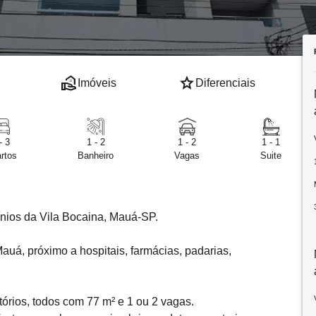
real_estate_agent
star
Imóveis
Diferenciais
- 3
1 - 2
1 - 2
1 - 1
rtos
Banheiro
Vagas
Suite
nios da Vila Bocaina, Mauá-SP.
uá, próximo a hospitais, farmácias, padarias,
órios, todos com 77 m² e 1 ou 2 vagas.