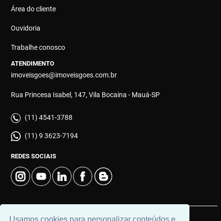
Área do cliente
Ouvidoria
Trabalhe conosco
ATENDIMENTO
imoveisgoes@imoveisgoes.com.br
Rua Princesa Isabel, 147, Vila Bocaina - Mauá-SP
(11) 4541-3788
(11) 9 3623-7194
REDES SOCIAIS
Usamos cookies para personalizar conteúdos e